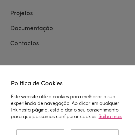
Projetos
Documentação
Contactos
Política de Cookies
Canal de Denúncias
•
Política de Privacidade
•
Este website utiliza cookies para melhorar a sua
Termos e Condições
experiência de navegação. Ao clicar em qualquer
link nesta página, está a dar o seu consentimento
Copyright 2021 • Todos os direitos reservados.
para que possamos configurar cookies.
Saiba mais
Powered by: